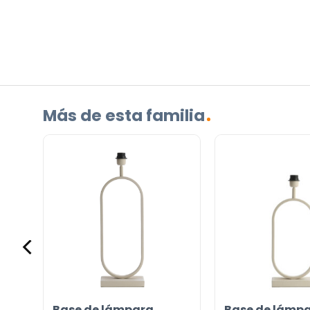
¿TIENES ALGUNA PREGUNTA?
Contáctenos. Puede comunicarse con nosotros p
correo electrónico a
info@lamparas-en-linea.es
.
Más de esta familia
Base de lámpara
Base de lámp