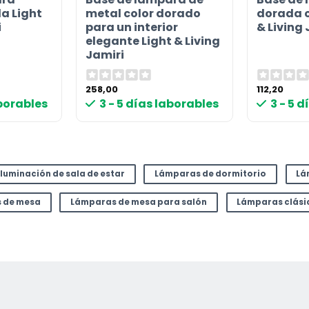
a Light
metal color dorado
dorada o
i
para un interior
& Living 
elegante Light & Living
Jamiri
258,00
112,20
aborables
3 - 5 días laborables
3 - 5 
Iluminación de sala de estar
Lámparas de dormitorio
Lá
 de mesa
Lámparas de mesa para salón
Lámparas clási