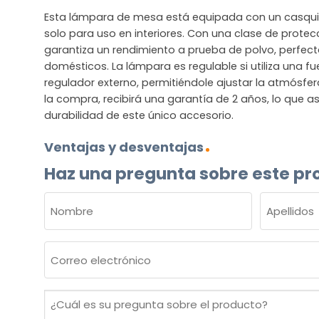
Esta lámpara de mesa está equipada con un casquil
solo para uso en interiores. Con una clase de protec
garantiza un rendimiento a prueba de polvo, perfec
domésticos. La lámpara es regulable si utiliza una fu
regulador externo, permitiéndole ajustar la atmósfera
la compra, recibirá una garantía de 2 años, lo que a
durabilidad de este único accesorio.
Ventajas y desventajas
Haz una pregunta sobre este pr
NOMBRE
(OBLIGATORIO)
Nombre
Apellidos
Correo
electrónico
(Obligatorio)
¿Cuál
es