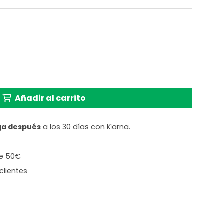
 oro metálico Light & Living Jamiri cantidad
Añadir al carrito
ga después
a los 30 días con Klarna.
de 50€
clientes