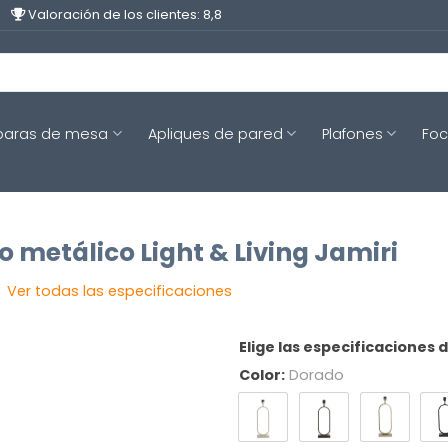
Valoración de los clientes: 8,8
aras de mesa
Apliques de pared
Plafones
Fo
 metálico Light & Living Jamiri
Ver todas las especificaciones
Elige las especificaciones 
Color:
Dorado