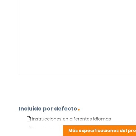
su
pregunta
sobre
el
producto?
(Obligatorio)
Incluido por defecto
Instrucciones en diferentes idiomas
Etiqueta energética
Más especificaciones del pr