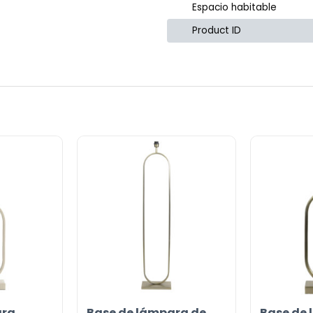
Espacio habitable
Product ID
or
ara
Base de lámpara de
Base de