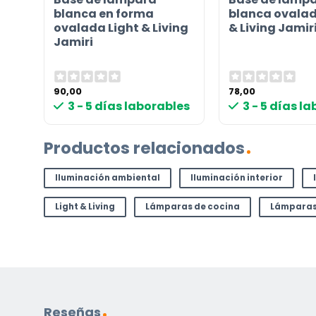
blanca en forma
blanca ovalad
i
ovalada Light & Living
& Living Jamir
Jamiri
90,00
78,00
les
3 - 5 días laborables
3 - 5 días l
Productos relacionados
Iluminación ambiental
Iluminación interior
Light & Living
Lámparas de cocina
Lámparas
Reseñas