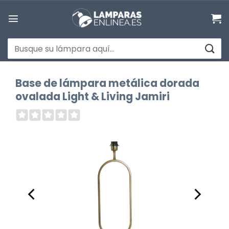
Saltar
al
contenido
Buscar
por:
Base de lámpara metálica dorada
ovalada Light & Living Jamiri