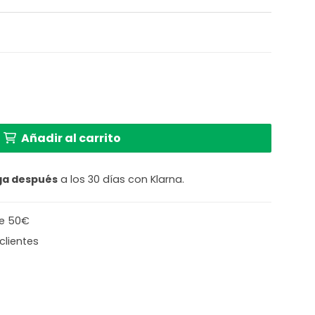
Light & Living Jamiri cantidad
Añadir al carrito
ga después
a los 30 días con Klarna.
de 50€
clientes