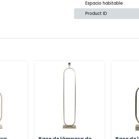
Espacio habitable
or
Product ID
ara
Base de lámpara de
Base de