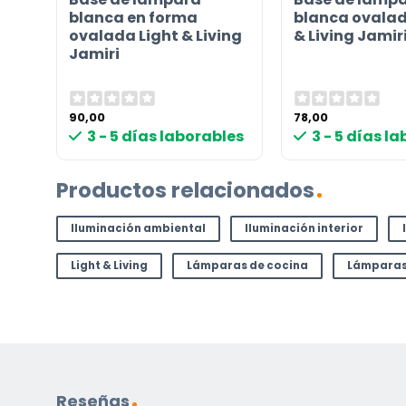
blanca en forma
blanca ovalad
i
ovalada Light & Living
& Living Jamir
Jamiri
90,00
78,00
les
3 - 5 días laborables
3 - 5 días l
Productos relacionados
Iluminación ambiental
Iluminación interior
Light & Living
Lámparas de cocina
Lámparas
Reseñas