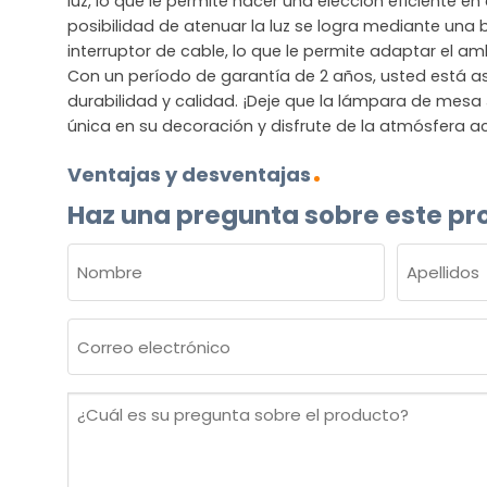
luz, lo que le permite hacer una elección eficiente en
posibilidad de atenuar la luz se logra mediante una 
interruptor de cable, lo que le permite adaptar el a
Con un período de garantía de 2 años, usted está 
durabilidad y calidad. ¡Deje que la lámpara de mesa
única en su decoración y disfrute de la atmósfera 
Ventajas y desventajas
Haz una pregunta sobre este pr
NOMBRE
(OBLIGATORIO)
Nombre
Apellidos
Correo
electrónico
(Obligatorio)
¿Cuál
es
su
pregunta