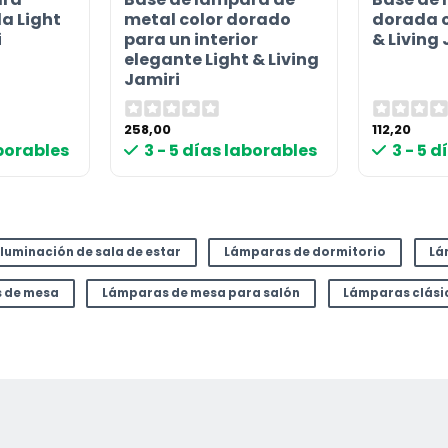
a Light
metal color dorado
dorada o
i
para un interior
& Living 
elegante Light & Living
Jamiri
258,00
112,20
aborables
3 - 5 días laborables
3 - 5 
Iluminación de sala de estar
Lámparas de dormitorio
Lá
 de mesa
Lámparas de mesa para salón
Lámparas clási