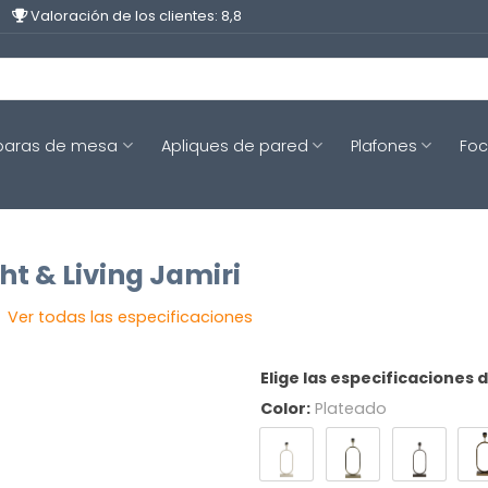
Valoración de los clientes: 8,8
aras de mesa
Apliques de pared
Plafones
Fo
t & Living Jamiri
Ver todas las especificaciones
Elige las especificaciones 
Color:
Plateado