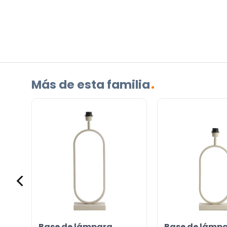
¿TIENES ALGUNA PREGUNTA?
Contáctenos. Puede comunicarse con nosotros p
correo electrónico a
info@lamparas-en-linea.es
.
Más de esta familia
Base de lámpara
Base de lámp