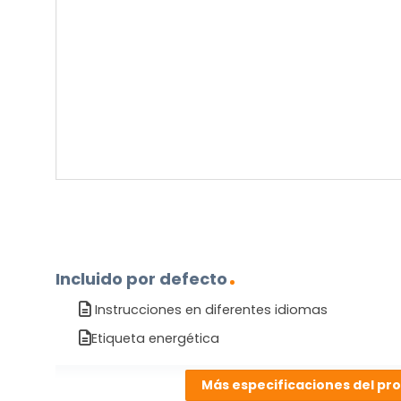
sobre
el
producto?
(Obligatorio)
Incluido por defecto
Instrucciones en diferentes idiomas
Etiqueta energética
Más especificaciones del pr