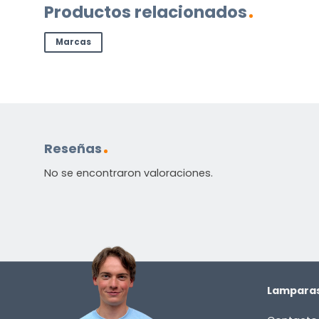
Productos relacionados
Contáctenos. Puede comunicarse con nosotros p
correo electrónico a
info@lamparas-en-linea.es
.
Marcas
Reseñas
No se encontraron valoraciones.
Lamparas