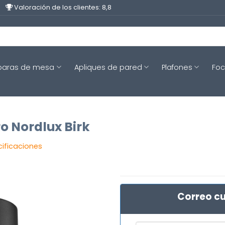
Valoración de los clientes: 8,8
aras de mesa
Apliques de pared
Plafones
Fo
o Nordlux Birk
cificaciones
Correo cu