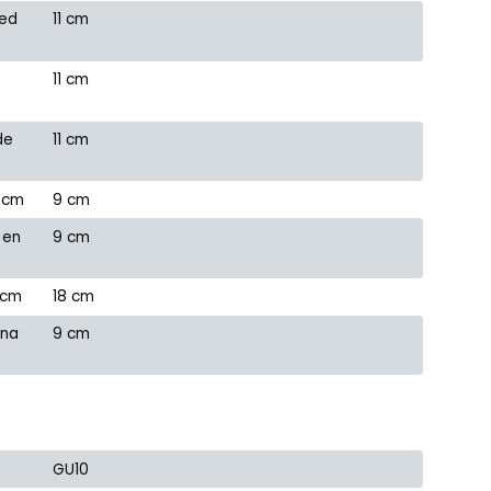
red
11 cm
11 cm
de
11 cm
 cm
9 cm
 en
9 cm
 cm
18 cm
ana
9 cm
GU10