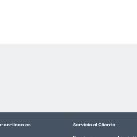
or
-en-linea.es
Servicio al Cliente