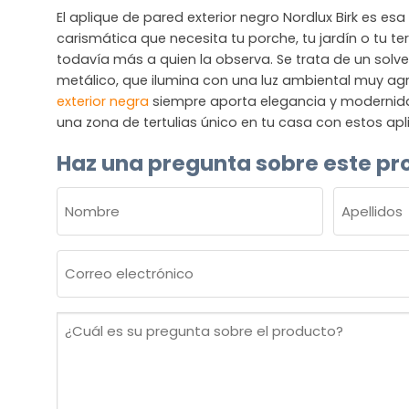
El aplique de pared exterior negro Nordlux Birk es esa
carismática que necesita tu porche, tu jardín o tu t
todavía más a quien la observa. Se trata de un solve
metálico, que ilumina con una luz ambiental muy ag
exterior negra
siempre aporta elegancia y modernidad
una zona de tertulias único en tu casa con estos apl
Haz una pregunta sobre este pr
NOMBRE
(OBLIGATORIO)
Nombre
Apellidos
Correo
electrónico
(Obligatorio)
¿Cuál
es
su
pregunta