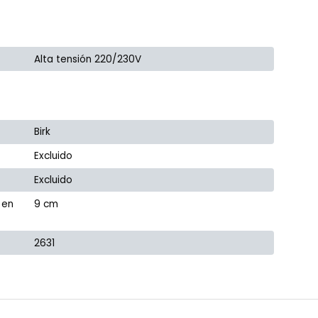
Alta tensión 220/230V
Birk
Excluido
Excluido
 en
9 cm
2631