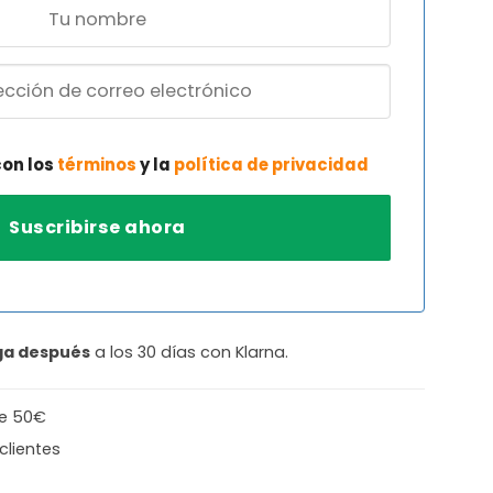
con los
términos
y la
política de privacidad
ga después
a los 30 días con Klarna.
de 50€
clientes