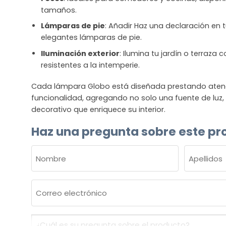
tamaños.
Lámparas de pie
: Añadir Haz una declaración en t
elegantes lámparas de pie.
Iluminación exterior
: Ilumina tu jardín o terraza
resistentes a la intemperie.
Cada lámpara Globo está diseñada prestando atenció
funcionalidad, agregando no solo una fuente de luz
decorativo que enriquece su interior.
Haz una pregunta sobre este pr
NOMBRE
(OBLIGATORIO)
Nombre
Apellidos
Correo
electrónico
(Obligatorio)
¿Cuál