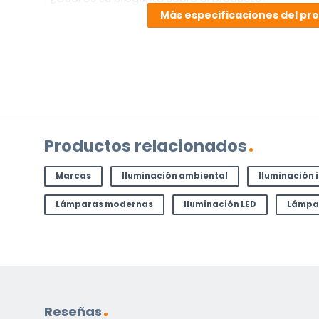
es
Más especificaciones del pr
su
pregunta
sobre
el
producto?
(Obligatorio)
Productos relacionados
Marcas
Iluminación ambiental
Iluminación 
Lámparas modernas
Iluminación LED
Lámpa
Incluido por defecto
Instrucciones en diferentes idiomas
Reseñas
Etiqueta energética