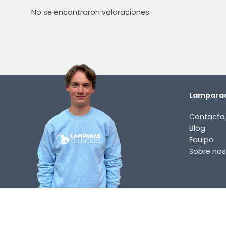
No se encontraron valoraciones.
¿TIENES ALGUNA PREGUNTA?
Contáctenos. Puede comunicarse con nosotros p
correo electrónico a
info@lamparas-en-linea.es
.
Lamparas
Contacto
Blog
Equipo
Sobre nos