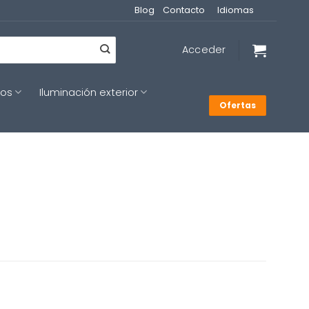
Blog
Contacto
Idiomas
Acceder
cos
Iluminación exterior
Ofertas
recio
ctual
s: