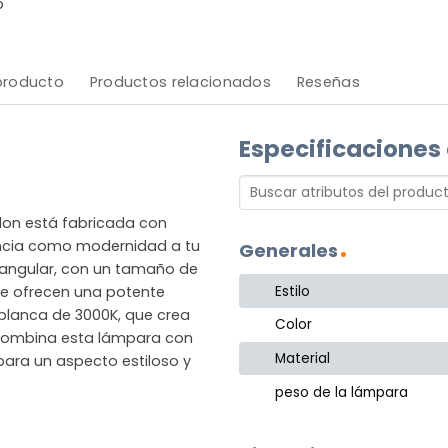
o
 producto
Productos relacionados
Reseñas
Especificaciones
don está fabricada con
ancia como modernidad a tu
Generales
riangular, con un tamaño de
Estilo
ue ofrecen una potente
z blanca de 3000K, que crea
Color
 combina esta lámpara con
Material
ara un aspecto estiloso y
peso de la lámpara