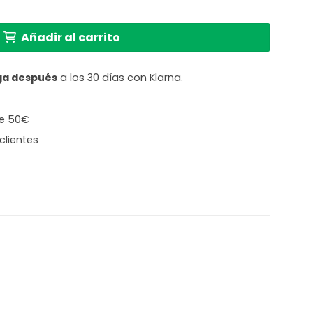
lar de acero mate Globo Gordon cantidad
.
9,94 €.
Añadir al carrito
ga después
a los 30 días con Klarna.
de 50€
clientes