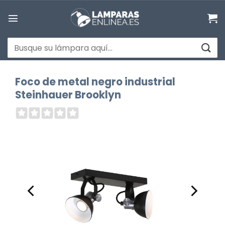
Saltar
al
contenido
Buscar
por:
Foco de metal negro industrial
Steinhauer Brooklyn