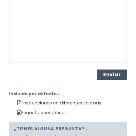
pregunta
sobre
el
producto?
(Obligatorio)
Incluido por defecto
Instrucciones en diferentes idiomas
Etiqueta energética
¿TIENES ALGUNA PREGUNTA?