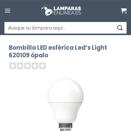
Saltar
al
contenido
Buscar
por:
Bombilla LED esférica Led’s Light
620109 ópalo