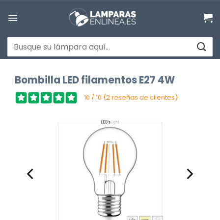
Saltar
al
contenido
Buscar
por:
Bombilla LED filamentos E27 4W
10 / 10 (2 reseñas de clientes)