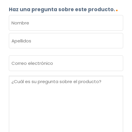
Haz una pregunta sobre este producto.
NOMBRE
(OBLIGATORIO)
Nombre
Apellidos
Correo
electrónico
(Obligatorio)
¿Cuál
es
su
pregunta
sobre
el
producto?
(Obligatorio)