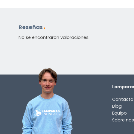
¿TIENES ALGUNA PREGUNTA?
Contáctenos. Puede comunicarse con nosotros p
Reseñas
correo electrónico a
info@lamparas-en-linea.es
.
No se encontraron valoraciones.
Lamparas
Contacto
Blog
Equipo
Sobre nos