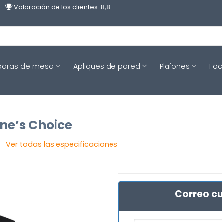
Valoración de los clientes: 8,8
aras de mesa
Apliques de pared
Plafones
Fo
ne’s Choice
Ver todas las especificaciones
Correo cu