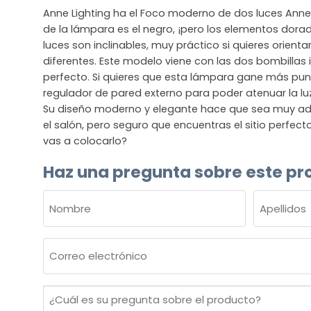
Anne Lighting ha el Foco moderno de dos luces Anne’s
de la lámpara es el negro, ¡pero los elementos dor
luces son inclinables, muy práctico si quieres orienta
diferentes. Este modelo viene con las dos bombillas i
perfecto. Si quieres que esta lámpara gane más p
regulador de pared externo para poder atenuar la luz
Su diseño moderno y elegante hace que sea muy ad
el salón, pero seguro que encuentras el sitio perfec
vas a colocarlo?
Haz una pregunta sobre este pr
NOMBRE
(OBLIGATORIO)
Nombre
Apellidos
Correo
electrónico
(Obligatorio)
¿Cuál
es