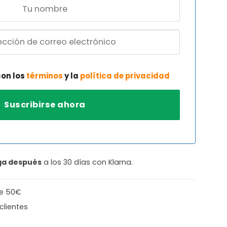
con los
términos
y la
política de privacidad
ga después
a los 30 días con Klarna.
de 50€
clientes