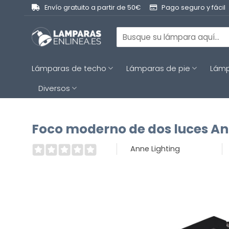
Saltar
Envío gratuito a partir de 50€
Pago seguro y fácil
al
contenido
Buscar
por:
Lámparas de techo
Lámparas de pie
Lámp
Diversos
Foco moderno de dos luces An
Anne Lighting