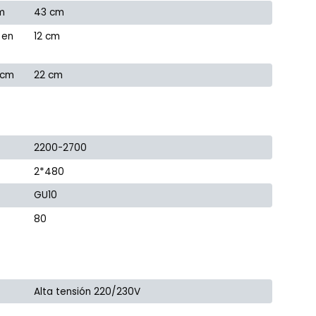
m
43 cm
 en
12 cm
 cm
22 cm
2200-2700
2*480
GU10
80
Alta tensión 220/230V