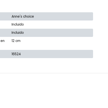
Anne's choice
Incluido
Incluido
 en
12 cm
16524