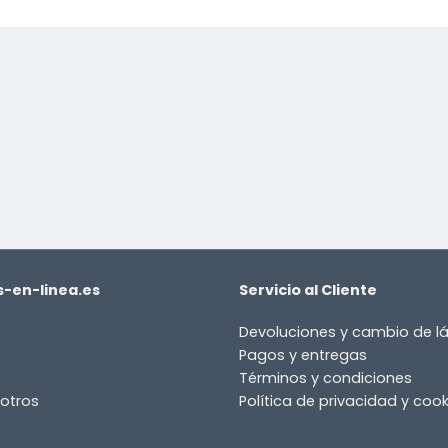
or
-en-linea.es
Servicio al Cliente
Devoluciones y cambio de 
Pagos y entregas
Términos y condiciones
otros
Política de privacidad y cook