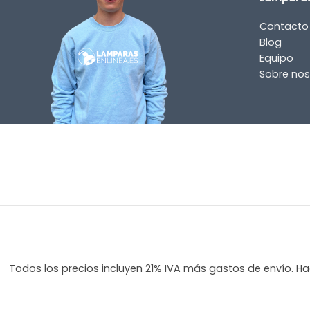
Contáctenos. Puede comunicarse con nosotros p
Contacto
correo electrónico a
info@lamparas-en-linea.es
.
Blog
Equipo
Sobre nos
Todos los precios incluyen 21% IVA más gastos de envío. Hag