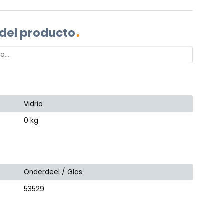
 del producto
Vidrio
0 kg
Onderdeel / Glas
53529