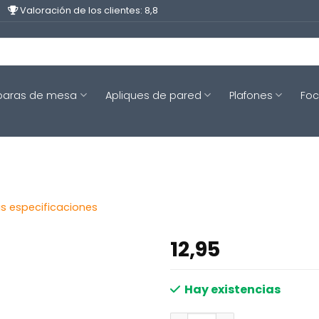
Valoración de los clientes: 8,8
aras de mesa
Apliques de pared
Plafones
Fo
as especificaciones
12,95
Hay existencias