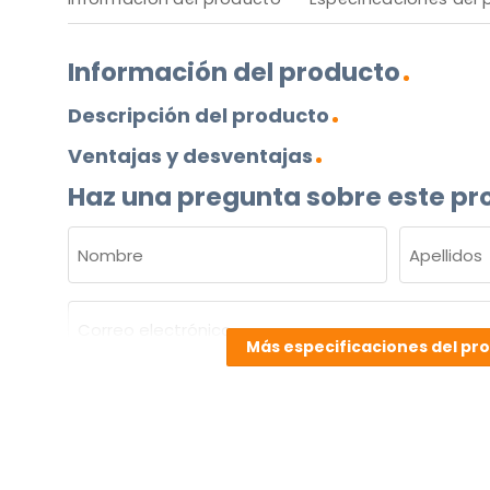
Información del producto
Descripción del producto
Ventajas y desventajas
Haz una pregunta sobre este pr
NOMBRE
(OBLIGATORIO)
Nombre
Apellidos
Correo
electrónico
Más especificaciones del pr
(Obligatorio)
¿Cuál
es
su
pregunta