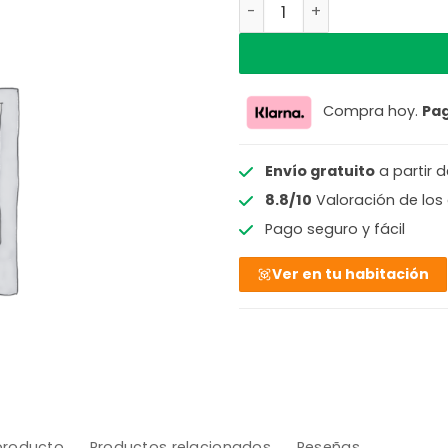
I14765S cantidad
Compra hoy.
Pa
Envío gratuito
a partir 
8.8/10
Valoración de los 
Pago seguro y fácil
Ver en tu habitación
 producto
Productos relacionados
Reseñas