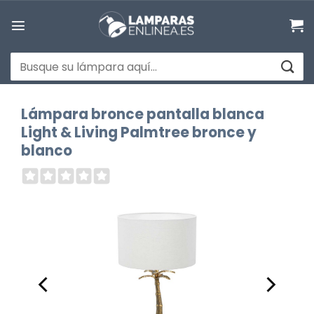
Saltar
al
contenido
Buscar
por:
Lámpara bronce pantalla blanca
Light & Living Palmtree bronce y
blanco