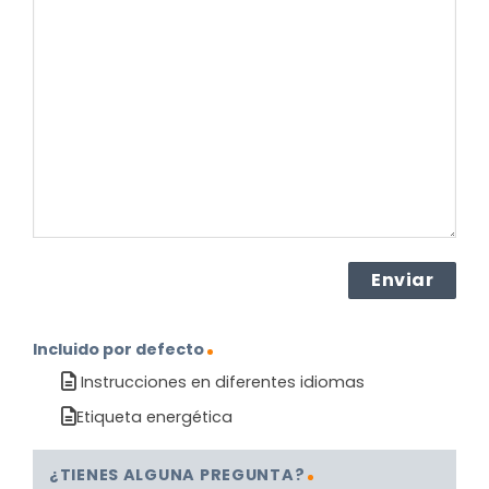
pregunta
sobre
el
producto?
(Obligatorio)
Incluido por defecto
Instrucciones en diferentes idiomas
Etiqueta energética
¿TIENES ALGUNA PREGUNTA?