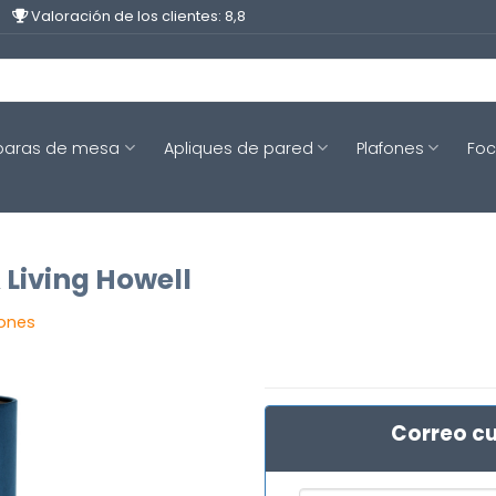
Valoración de los clientes: 8,8
aras de mesa
Apliques de pared
Plafones
Fo
 Living Howell
iones
Correo cu