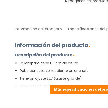
4
imágenes del product
Información del producto
Especificaciones del
Información del producto
Descripción del producto
La lámpara tiene 65 cm de altura.
Debe conectarse mediante un enchufe.
Tiene un ajuste E27 (ajuste grande).
Dos años de garantía.
Más especificaciones del pr
[widgets_on_pages id=E27]
Ventajas y desventajas