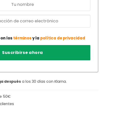
con los
términos
y la
política de privacidad
ga después
a los 30 días con Klarna.
de 50€
clientes