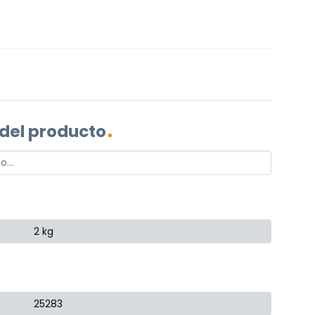
 del producto
2 kg
25283