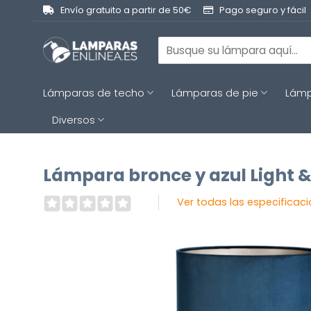
Saltar
Envío gratuito a partir de 50€
Pago seguro y fácil
al
contenido
Buscar
por:
Lámparas de techo
Lámparas de pie
Lámp
Diversos
Lámpara bronce y azul Light &
Ver todas las especificac