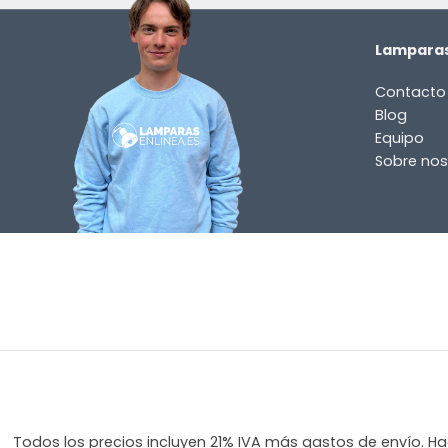
pregunta
sobre
Lamparas
el
producto?
Contacto
Blog
(Obligatorio)
Equipo
Sobre nos
Incluido por defecto
Instrucciones en diferentes idiomas
Etiqueta energética
Todos los precios incluyen 21% IVA más gastos de envío. Hag