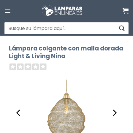
Saltar
al
contenido
Buscar
por:
Lámpara colgante con malla dorada
Light & Living Nina