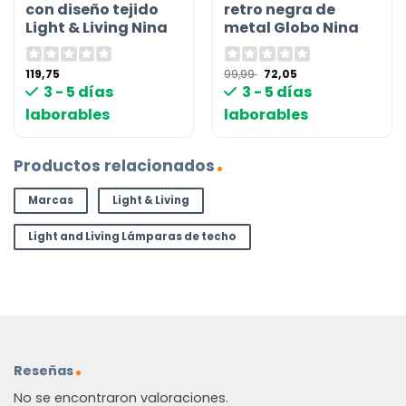
con diseño tejido
retro negra de
Light & Living Nina
metal Globo Nina
El
El
119,75
99,99
72,05
precio
precio
3 - 5 días
3 - 5 días
original
actual
era:
es:
laborables
laborables
99,99 €.
72,05 €.
Productos relacionados
Marcas
Light & Living
Light and Living Lámparas de techo
Reseñas
No se encontraron valoraciones.