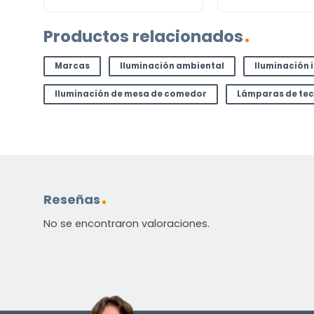
Productos relacionados
¿TIENES ALGUNA PREGUNTA?
Contáctenos. Puede comunicarse con nosotros p
Marcas
Iluminación ambiental
Iluminación 
correo electrónico a
info@lamparas-en-linea.es
.
Iluminación de mesa de comedor
Lámparas de te
Reseñas
No se encontraron valoraciones.