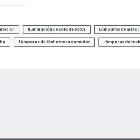
or
interior
Iluminación de sala de estar
Lámparas de metal
cho
Lámparas de técho mesa comedor
Lámparas de tec