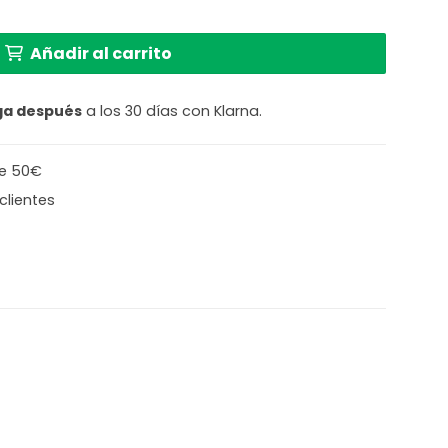
l negro de moda Mexlite Buckley cantidad
Añadir al carrito
ga después
a los 30 días con Klarna.
de 50€
clientes