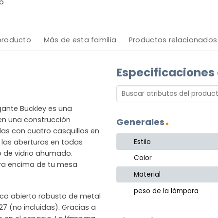
o
 producto
Más de esta familia
Productos relacionados
Especificaciones
gante Buckley es una
nen una construcción
Generales
illas con cuatro casquillos en
Estilo
de las aberturas en todas
o de vidrio ahumado.
Color
ra encima de tu mesa
Material
peso de la lámpara
rco abierto robusto de metal
7 (no incluidas). Gracias a