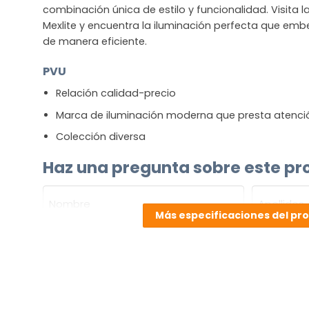
combinación única de estilo y funcionalidad. Visita 
Mexlite y encuentra la iluminación perfecta que embe
de manera eficiente.
PVU
Relación calidad-precio
Marca de iluminación moderna que presta atenció
Colección diversa
Haz una pregunta sobre este pr
NOMBRE
(OBLIGATORIO)
Más especificaciones del pr
Nombre
Apellidos
Correo
electrónico
(Obligatorio)
¿Cuál
es