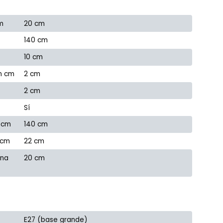
m
20 cm
140 cm
10 cm
en cm
2 cm
2 cm
Sí
 cm
140 cm
 cm
22 cm
ana
20 cm
E27 (base grande)