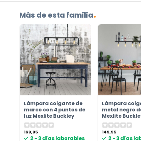
su
Más de esta familia
pregunta
sobre
el
producto?
(Obligatorio)
Lámpara colgante de
Lámpara colg
marco con 4 puntos de
metal negro 
Incluido por defecto
luz Mexlite Buckley
Mexlite Buckle
Instrucciones en diferentes idiomas
169,95
149,95
Etiqueta energética
2 - 3 días laborables
2 - 3 días l