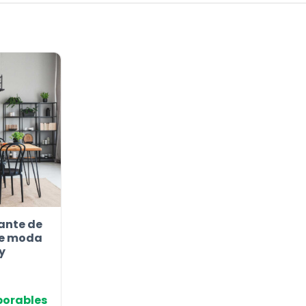
ante de
de moda
y
aborables