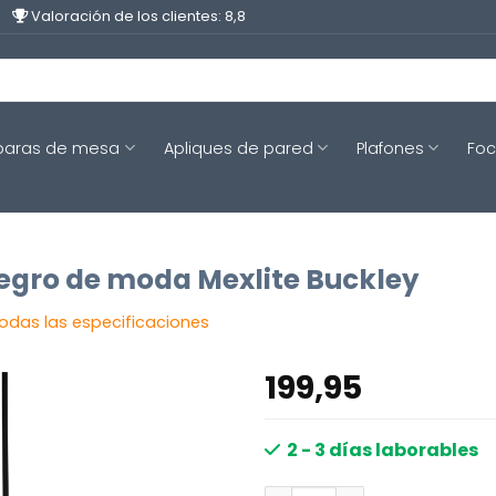
Valoración de los clientes: 8,8
aras de mesa
Apliques de pared
Plafones
Fo
egro de moda Mexlite Buckley
todas las especificaciones
199,95
2 - 3 días laborables