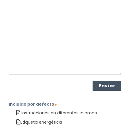
es
su
pregunta
sobre
el
producto?
(Obligatorio)
Incluido por defecto
Instrucciones en diferentes idiomas
Etiqueta energética