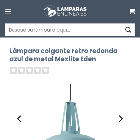
Saltar
al
contenido
Buscar
por:
Lámpara colgante retro redonda
azul de metal Mexlite Eden