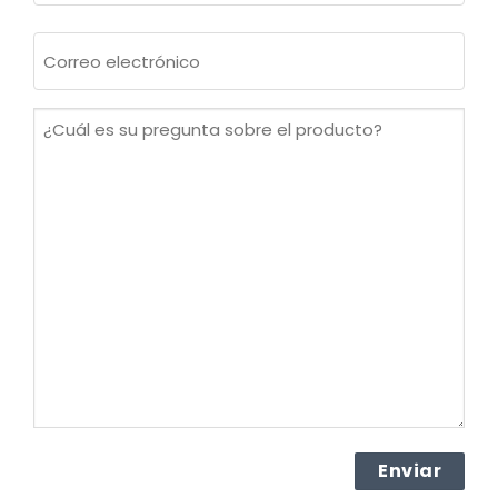
Apellidos
Correo
electrónico
(Obligatorio)
¿Cuál
es
su
pregunta
sobre
el
producto?
(Obligatorio)