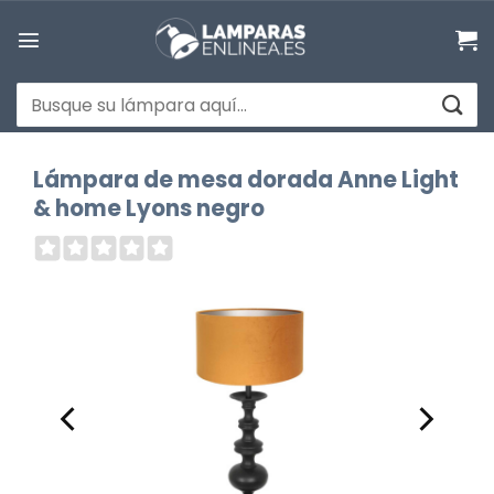
Saltar
al
contenido
Buscar
por:
Lámpara de mesa dorada Anne Light
& home Lyons negro