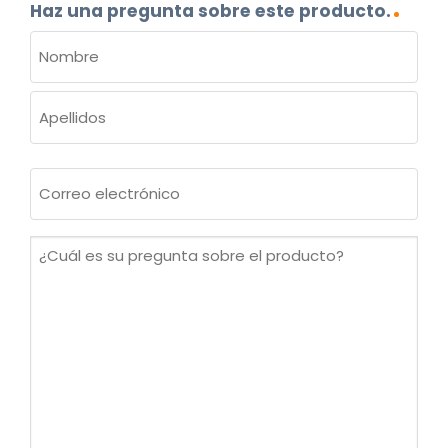
Haz una pregunta sobre este producto.
NOMBRE
(OBLIGATORIO)
Nombre
Apellidos
Correo
electrónico
(Obligatorio)
¿Cuál
es
su
pregunta
sobre
el
producto?
(Obligatorio)