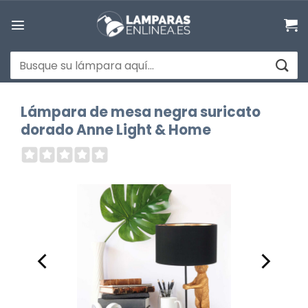
Saltar
al
contenido
Buscar
por:
Lámpara de mesa negra suricato
dorado Anne Light & Home