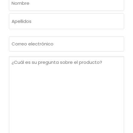
(OBLIGATORIO)
Nombre
Apellidos
Correo
electrónico
(Obligatorio)
¿Cuál
es
su
pregunta
sobre
el
producto?
(Obligatorio)