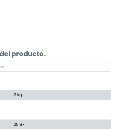
 del producto
2 kg
25187