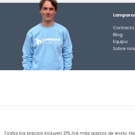
el
producto?
Lamparas
(Obligatorio)
Contacto
Blog
Equipo
Sobre nos
Incluido por defecto
Instrucciones en diferentes idiomas
Etiqueta energética
¿TIENES ALGUNA PREGUNTA?
Todos los precios incluyen 21% IVA más gastos de envío. Hag