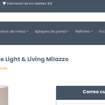
Valoración de los clientes: 8,8
aras de mesa
Apliques de pared
Plafones
Fo
 Light & Living Milazzo
iones
Correo cu