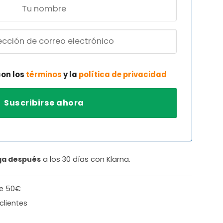
con los
términos
y la
política de privacidad
ga después
a los 30 días con Klarna.
de 50€
clientes