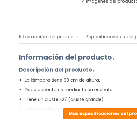
4
imágenes del product
Información del producto
Especificaciones del
Información del producto
Descripción del producto
La lámpara tiene 60 cm de altura.
Debe conectarse mediante un enchufe.
Tiene un ajuste E27 (ajuste grande).
Dos años de garantía.
Más especificaciones del pr
[widgets_on_pages id=E27]
Ventajas y desventajas