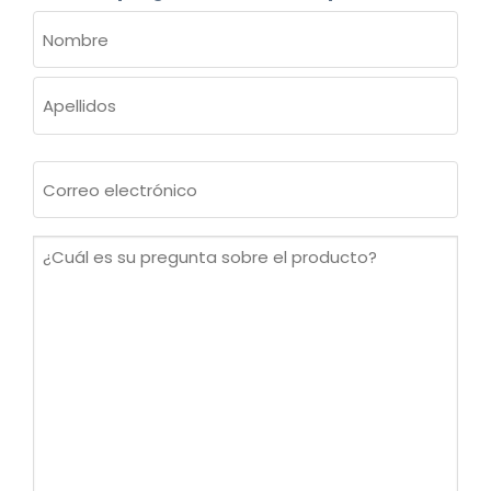
NOMBRE
(OBLIGATORIO)
Nombre
Apellidos
Correo
electrónico
(Obligatorio)
¿Cuál
es
su
pregunta
sobre
el
producto?
(Obligatorio)