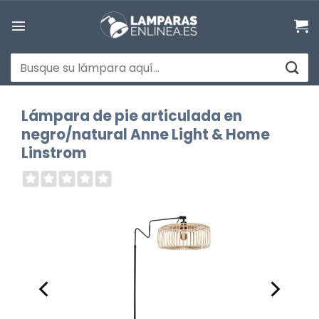
Saltar
al
contenido
Buscar
por:
Lámpara de pie articulada en
negro/natural Anne Light & Home
Linstrom