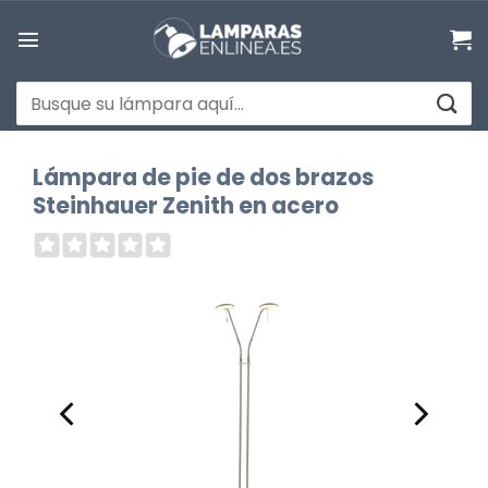
Saltar
al
contenido
Buscar
por:
Lámpara de pie de dos brazos
Steinhauer Zenith en acero