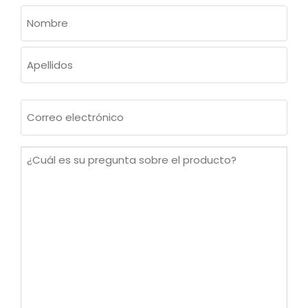
NOMBRE
(OBLIGATORIO)
Nombre
Apellidos
Correo
electrónico
(Obligatorio)
¿Cuál
es
su
pregunta
sobre
el
producto?
(Obligatorio)