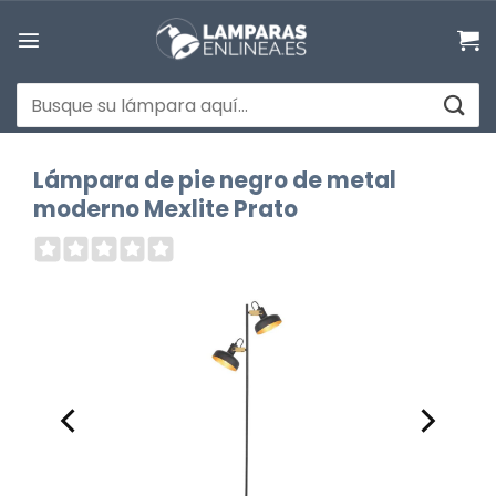
Saltar
al
contenido
Buscar
por:
Lámpara de pie negro de metal
moderno Mexlite Prato