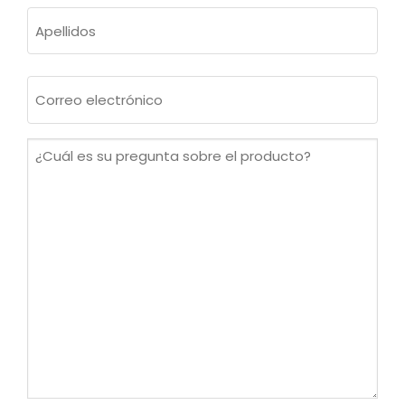
Nombre
Apellidos
Correo
electrónico
(Obligatorio)
¿Cuál
es
su
pregunta
sobre
el
producto?
(Obligatorio)