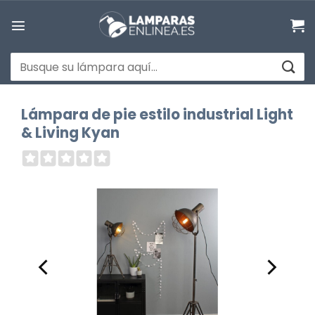
Saltar
al
contenido
Buscar
por:
Lámpara de pie estilo industrial Light
& Living Kyan