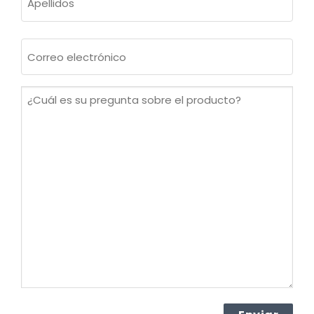
Apellidos
Correo
electrónico
(Obligatorio)
¿Cuál
es
su
pregunta
sobre
el
producto?
(Obligatorio)