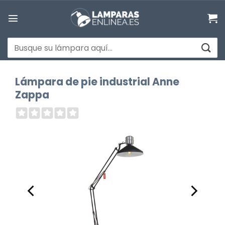
Saltar
al
contenido
Buscar
por:
Lámpara de pie industrial Anne
Zappa