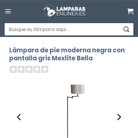
Saltar
al
contenido
Buscar
por:
Lámpara de pie moderna negra con
pantalla gris Mexlite Bella