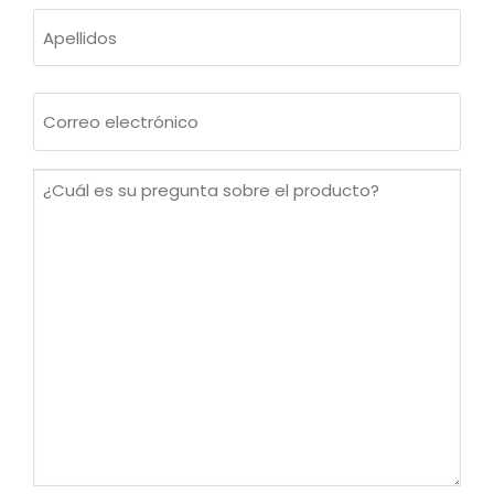
Nombre
Apellidos
Correo
electrónico
(Obligatorio)
¿Cuál
es
su
pregunta
sobre
el
producto?
(Obligatorio)