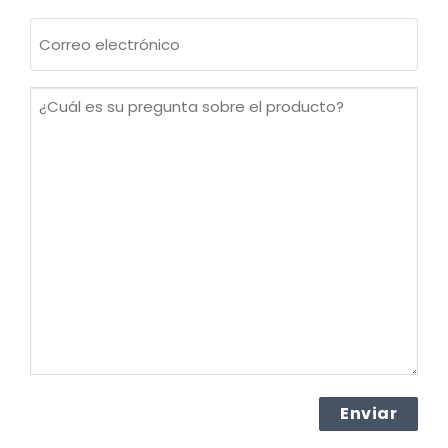
Apellidos
Correo
electrónico
(Obligatorio)
¿Cuál
es
su
pregunta
sobre
el
producto?
(Obligatorio)