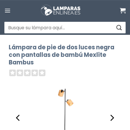
Saltar
al
contenido
Buscar
por:
Lámpara de pie de dos luces negra
con pantallas de bambú Mexlite
Bambus