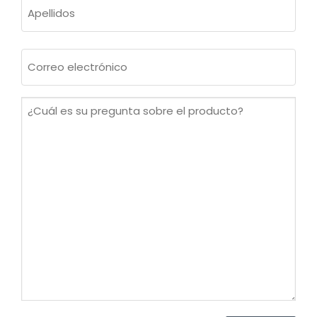
Apellidos
Correo
electrónico
(Obligatorio)
¿Cuál
es
su
pregunta
sobre
el
producto?
(Obligatorio)