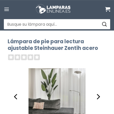
Saltar
al
contenido
Buscar
por:
Lámpara de pie para lectura
ajustable Steinhauer Zentih acero