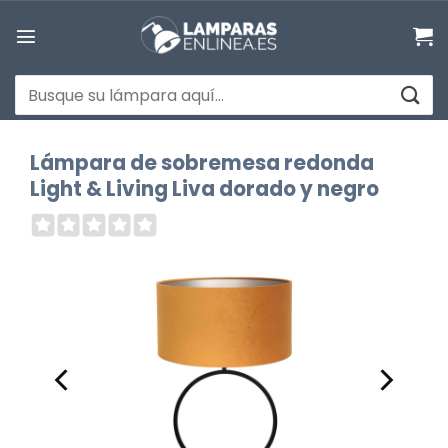
Saltar
al
contenido
Buscar
por:
Lámpara de sobremesa redonda
Light & Living Liva dorado y negro