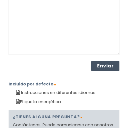
sobre
el
producto?
(Obligatorio)
Incluido por defecto
Instrucciones en diferentes idiomas
Etiqueta energética
¿TIENES ALGUNA PREGUNTA?
Contáctenos. Puede comunicarse con nosotros