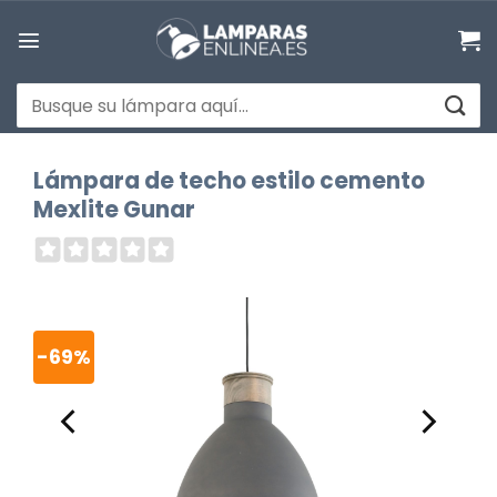
Saltar
al
contenido
Buscar
por:
Lámpara de techo estilo cemento
Mexlite Gunar
-69%