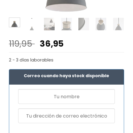
El
El
119,95
36,95
precio
precio
original
actual
2 - 3 días laborables
era:
es:
119,95 €.
36,95 €.
Correo cuando haya stock disponible