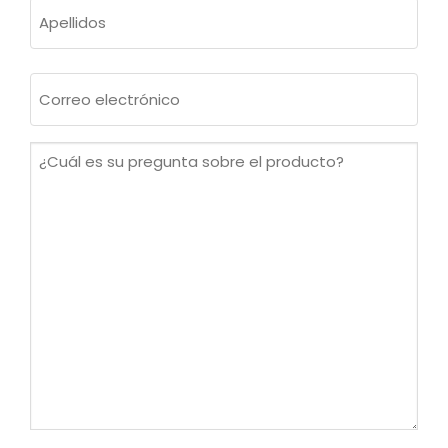
Nombre
Apellidos
Correo
electrónico
(Obligatorio)
¿Cuál
es
su
pregunta
sobre
el
producto?
(Obligatorio)