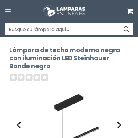
Saltar
al
contenido
Buscar
por:
Lámpara de techo moderna negra
con iluminación LED Steinhauer
Bande negro