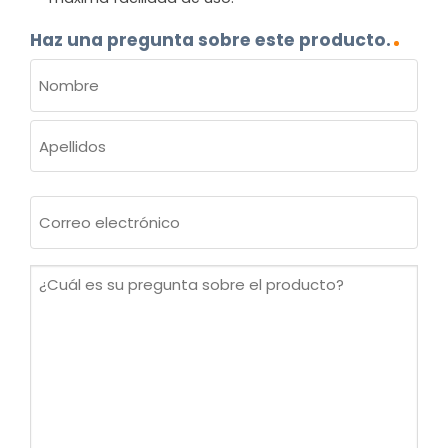
Haz una pregunta sobre este producto.
NOMBRE
(OBLIGATORIO)
Nombre
Apellidos
Correo
electrónico
(Obligatorio)
¿Cuál
es
su
pregunta
sobre
el
producto?