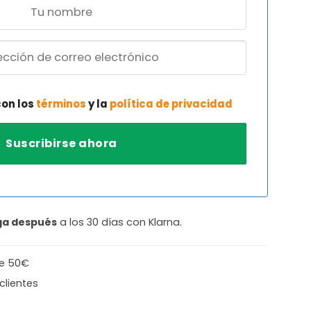
con los
términos
y la
política de privacidad
ga después
a los 30 días con Klarna.
de 50€
clientes