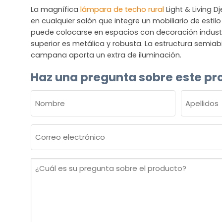
La magnífica
lámpara de techo rural
Light & Living 
en cualquier salón que integre un mobiliario de estil
puede colocarse en espacios con decoración industr
superior es metálica y robusta. La estructura semia
campana aporta un extra de iluminación.
Haz una pregunta sobre este pr
NOMBRE
(OBLIGATORIO)
Nombre
Apellidos
Correo
electrónico
(Obligatorio)
¿Cuál
es
su
pregunta
sobre