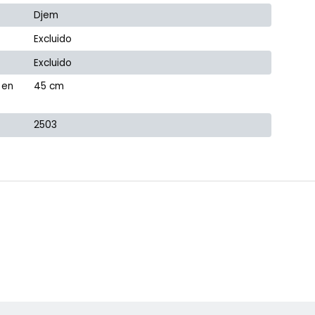
Djem
Excluido
Excluido
 en
45 cm
2503