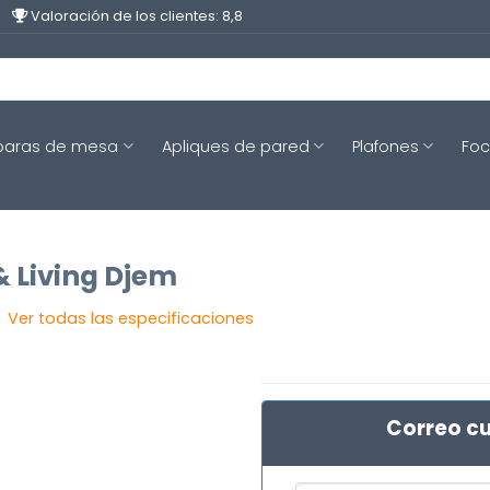
Valoración de los clientes: 8,8
aras de mesa
Apliques de pared
Plafones
Fo
& Living Djem
Ver todas las especificaciones
Correo cu