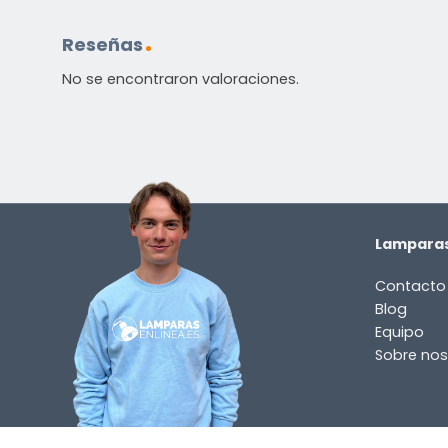
correo electrónico a
info@lamparas-en-linea.es
.
Reseñas
No se encontraron valoraciones.
Lamparas
Contacto
Blog
Equipo
Sobre nos