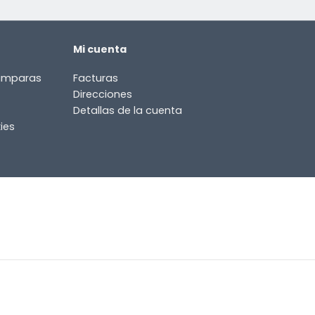
Mi cuenta
lámparas
Facturas
Direcciones
Detallas de la cuenta
ies