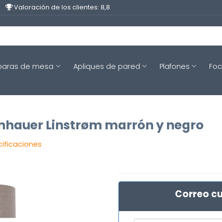
Valoración de los clientes: 8,8
aras de mesa
Apliques de pared
Plafones
Fo
inhauer Linstrøm marrón y negro
cificaciones
Correo cu