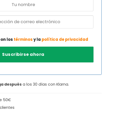
con los
términos
y la
política de privacidad
ga después
a los 30 días con Klarna.
de 50€
clientes