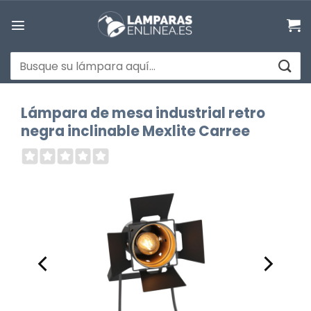
Saltar
al
contenido
Buscar
por:
Lámpara de mesa industrial retro
negra inclinable Mexlite Carree