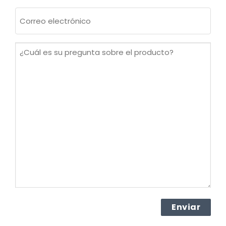
Apellidos
Correo
electrónico
(Obligatorio)
¿Cuál
es
su
pregunta
sobre
el
producto?
(Obligatorio)