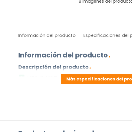
8
imágenes del product
Información del producto
Especificaciones del
Información del producto
Descripción del producto
Tiene un casquillo E27.
Más especificaciones del pr
Funciona con baterías (excl.).
Garantía de dos años.
Esta lámpara se entrega sin bombilla.
Ventajas y desventajas
Haz una pregunta sobre este pr