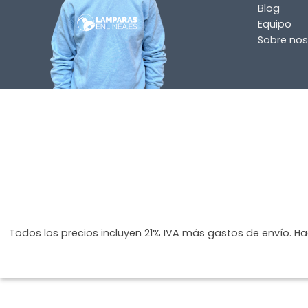
Blog
Equipo
Sobre nos
Incluido por defecto
Instrucciones en diferentes idiomas
Etiqueta energética
¿TIENES ALGUNA PREGUNTA?
Contáctenos. Puede comunicarse con nosotros p
correo electrónico a
info@lamparas-en-linea.es
.
Todos los precios incluyen 21% IVA más gastos de envío. Hag