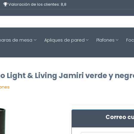
Valoración de los clientes: 8,8
aras de mesa
Apliques de pared
Plafones
Fo
Light & Living Jamiri verde y negr
iones
Correo cu