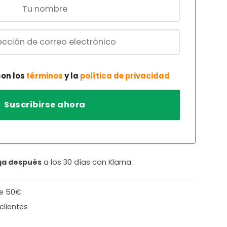
con los
términos
y la
política de privacidad
ga después
a los 30 días con Klarna.
de 50€
clientes