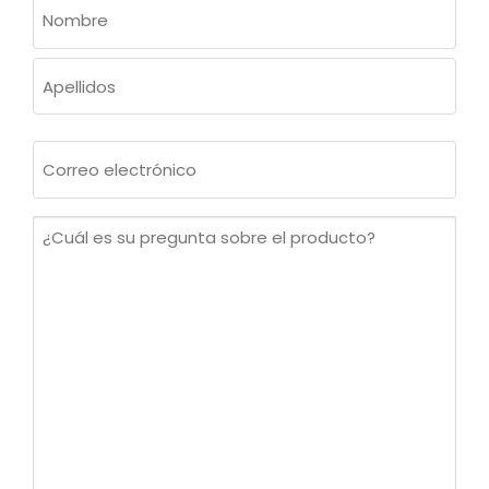
NOMBRE
(OBLIGATORIO)
Nombre
Apellidos
Correo
electrónico
(Obligatorio)
¿Cuál
es
su
pregunta
sobre
el
producto?
(Obligatorio)