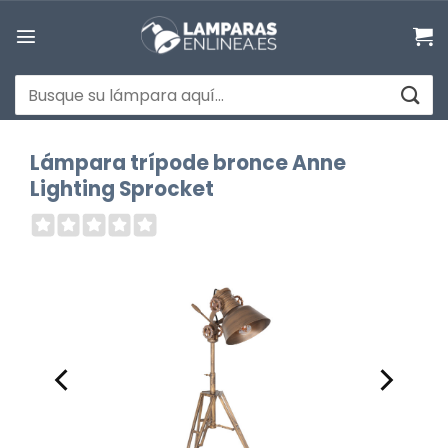
Saltar
al
contenido
Buscar
por:
Lámpara trípode bronce Anne
Lighting Sprocket