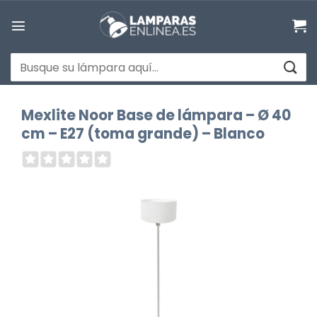
Saltar
al
contenido
Buscar
por:
Mexlite Noor Base de lámpara – Ø 40
cm – E27 (toma grande) – Blanco