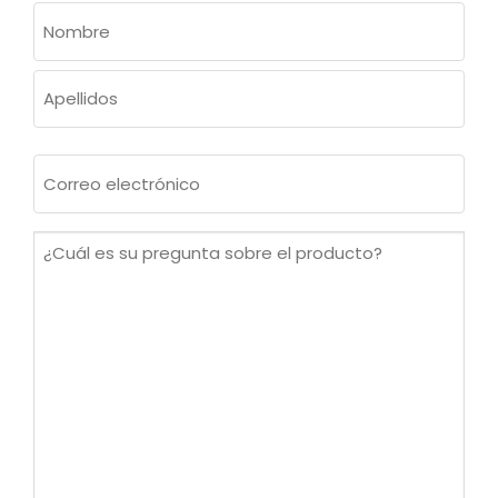
NOMBRE
(OBLIGATORIO)
Nombre
Apellidos
Correo
electrónico
(Obligatorio)
¿Cuál
es
su
pregunta
sobre
el
producto?
(Obligatorio)