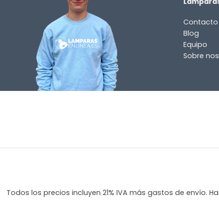
Lamparas
Incluido por defecto
Contacto
Instrucciones en diferentes idiomas
Blog
Etiqueta energética
Equipo
Sobre nos
¿TIENES ALGUNA PREGUNTA?
Contáctenos. Puede comunicarse con nosotros p
correo electrónico a
info@lamparas-en-linea.es
.
Todos los precios incluyen 21% IVA más gastos de envío. Hag