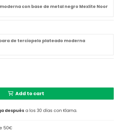
 moderna con base de metal negro Mexlite Noor
mpara de terciopelo plateado moderna
e lámpara - Ø 40 cm - E27 (toma grande) - Topo cantida
Add to cart
ga después
a los 30 días con Klarna.
de 50€