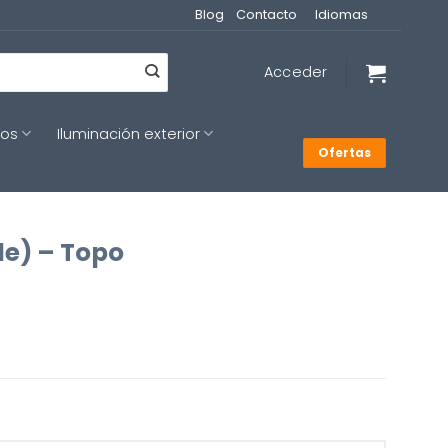
Blog
Contacto
Idiomas
Acceder
cos
Iluminación exterior
Ofertas
de) – Topo