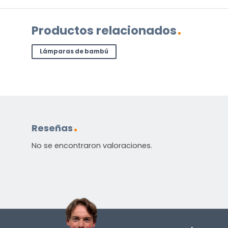
Nombre
Apellidos
Correo
electrónico
Productos relacionados
(Obligatorio)
¿Cuál
Lámparas de bambú
es
su
pregunta
sobre
el
producto?
Reseñas
(Obligatorio)
No se encontraron valoraciones.