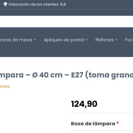
Valoración de los clientes: 8,8
aras de mesa
Apliques de pared
Plafones
Fo
ámpara – Ø 40 cm – E27 (toma gran
iones
124,90
Base de lámpara