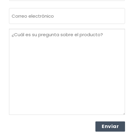
Apellidos
Correo
electrónico
(Obligatorio)
¿Cuál
es
su
pregunta
sobre
el
producto?
(Obligatorio)