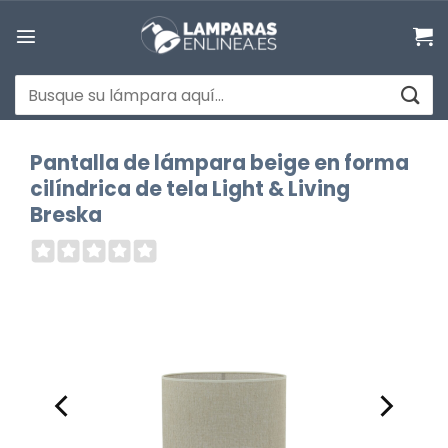
Saltar
al
contenido
Buscar
por:
Pantalla de lámpara beige en forma
cilíndrica de tela Light & Living
Breska