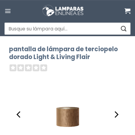
Saltar
al
contenido
Buscar
por:
pantalla de lámpara de terciopelo
dorado Light & Living Flair