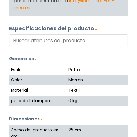
por correo electrónico a
info@lamparas-en-
linea.es
.
Especificaciones del producto
Generales
Estilo
Retro
Color
Marrón
Material
Textil
peso de la lámpara
0 kg
Dimensiones
Ancho del producto en
25 cm
cm