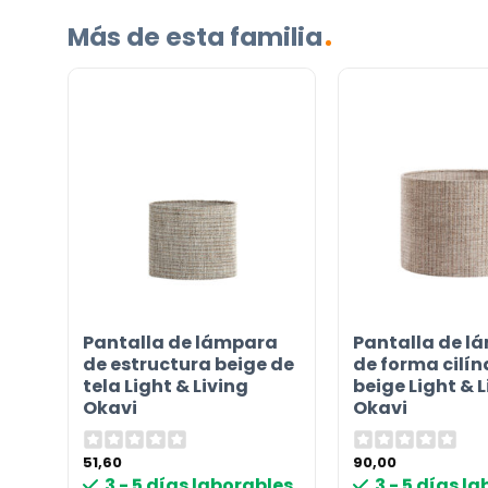
Más de esta familia
¿TIENES ALGUNA PREGUNTA?
Contáctenos. Puede comunicarse con nosotros p
correo electrónico a
info@lamparas-en-linea.es
.
Pantalla de lámpara
Pantalla de l
de estructura beige de
de forma cilín
tela Light & Living
beige Light & L
Okavi
Okavi
51,60
90,00
3 - 5 días laborables
3 - 5 días l