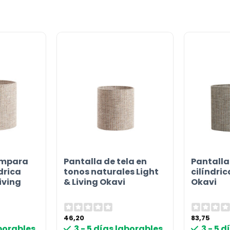
or
ámpara
Pantalla de tela en
Pantalla
drica
tonos naturales Light
cilíndric
iving
& Living Okavi
Okavi
46,20
83,75
aborables
3 - 5 días laborables
3 - 5 