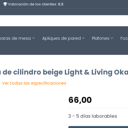
Valoración de los clientes: 8,8
aras de mesa
Apliques de pared
Plafones
Fo
e cilindro beige Light & Living Oka
Ver todas las especificaciones
66,00
3 - 5 días laborables