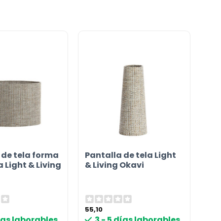
 de tela forma
Pantalla de tela Light
a Light & Living
& Living Okavi
55,10
días laborables
3 - 5 días laborables