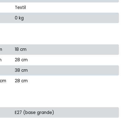
Textil
0 kg
m
18 cm
m
28 cm
38 cm
 cm
28 cm
E27 (base grande)