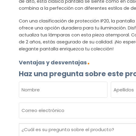
de alto, esta clásica pantalla se siente como en cas
combina a la perfección con diferentes estilos de d
Con una clasificación de protección IP20, la pantall
ofrece una opción duradera para tu iluminación. Disfr
actualiza tus lámparas con esta pieza atemporal. C
de 2 años, estás asegurado de su calidad. ¡No espe
elegante pantalla enriquezca tu colección!
Ventajas y desventajas
Haz una pregunta sobre este pr
NOMBRE
(OBLIGATORIO)
Nombre
Apellidos
Correo
electrónico
(Obligatorio)
¿Cuál
es