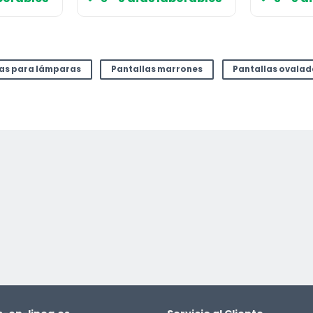
las para lámparas
Pantallas marrones
Pantallas ovala