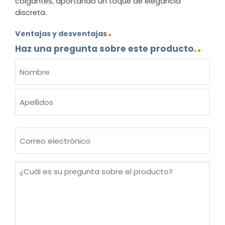
colgantes, aportando un toque de elegancia
discreta.
Ventajas y desventajas
Haz una pregunta sobre este producto.
NOMBRE
(OBLIGATORIO)
Nombre
Apellidos
Correo
electrónico
(Obligatorio)
¿Cuál
es
su
pregunta
sobre