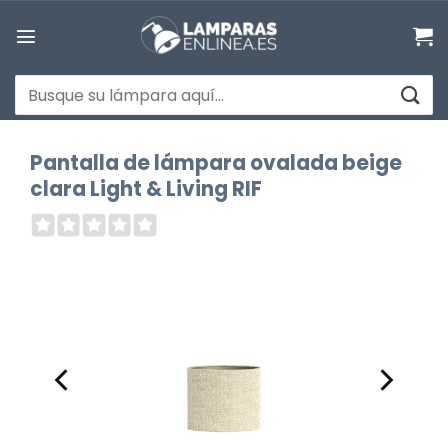
Saltar
al
contenido
Buscar
por:
Pantalla de lámpara ovalada beige
clara Light & Living RIF