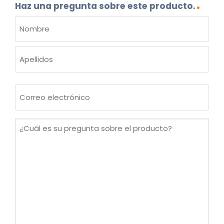
Haz una pregunta sobre este producto.
NOMBRE
(OBLIGATORIO)
Nombre
Apellidos
Correo
electrónico
(Obligatorio)
¿Cuál
es
su
pregunta
sobre
el
producto?
(Obligatorio)