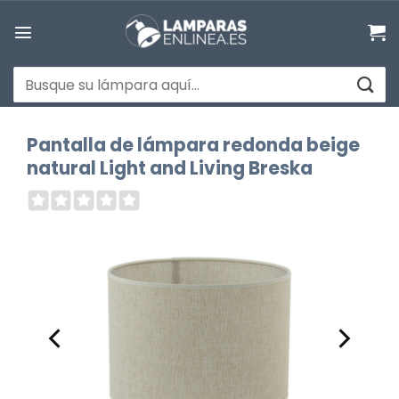
Saltar
al
contenido
Buscar
por:
Pantalla de lámpara redonda beige
natural Light and Living Breska