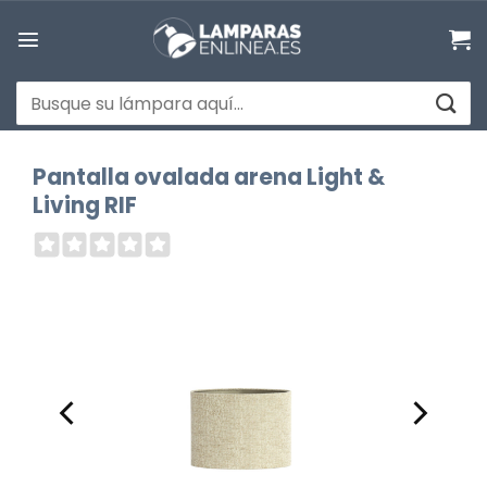
Saltar
al
contenido
Buscar
por:
Pantalla ovalada arena Light &
Living RIF