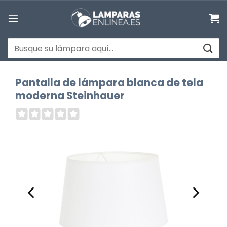
Saltar
al
contenido
Buscar
por:
Pantalla de lámpara blanca de tela
moderna Steinhauer