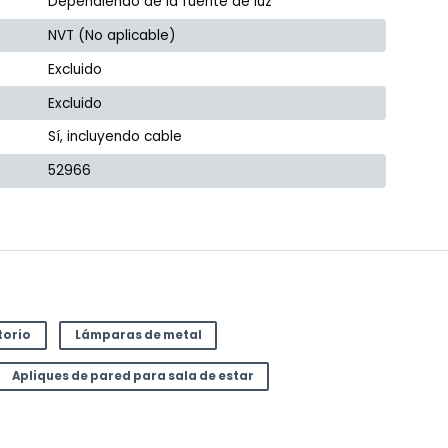
Dependiendo de la fuente de luz
NVT (No aplicable)
Excluido
Excluido
Sí, incluyendo cable
52966
torio
Lámparas de metal
Apliques de pared para sala de estar