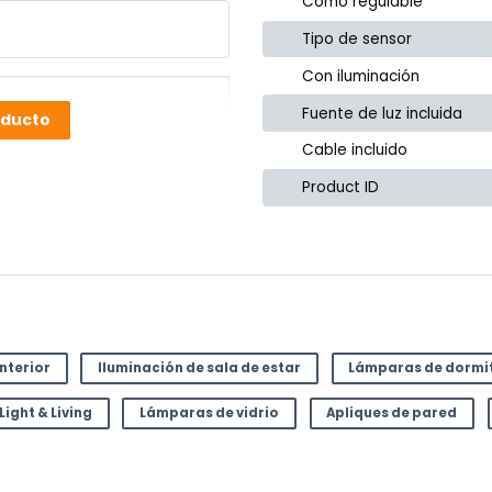
Cómo regulable
Tipo de sensor
Con iluminación
Fuente de luz incluida
oducto
Cable incluido
Product ID
interior
Iluminación de sala de estar
Lámparas de dormi
Light & Living
Lámparas de vidrio
Apliques de pared