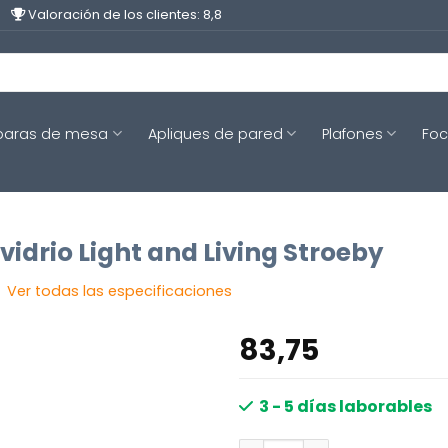
Valoración de los clientes: 8,8
aras de mesa
Apliques de pared
Plafones
Fo
vidrio Light and Living Stroeby
Ver todas las especificaciones
83,75
3 - 5 días laborables