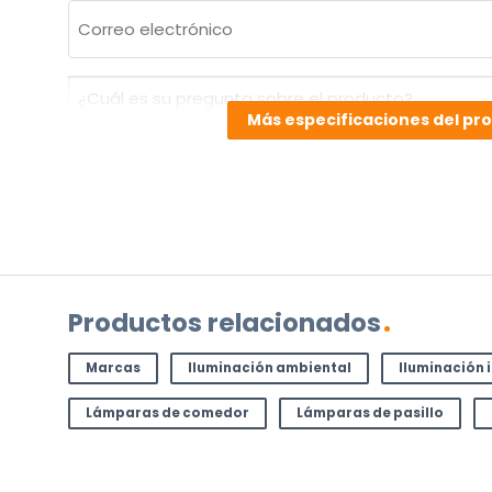
Correo
electrónico
(Obligatorio)
¿Cuál
es
Más especificaciones del pr
su
pregunta
sobre
el
producto?
(Obligatorio)
Productos relacionados
Marcas
Iluminación ambiental
Iluminación 
Lámparas de comedor
Lámparas de pasillo