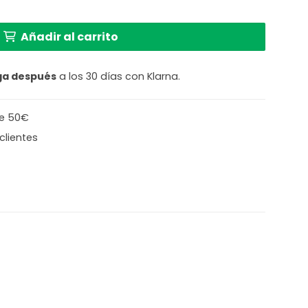
con vidrio Light and Living Stroeby cantidad
Añadir al carrito
ga después
a los 30 días con Klarna.
de 50€
clientes