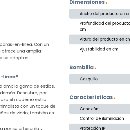
Dimensiones
Ancho del producto en c
Profundidad del product
cm
Altura del producto en c
mparas-en-linea. Con un
Ajustabilidad en cm
ng ofrece una amplia
ue se adaptan
Bombilla
n-linea?
Casquillo
na amplia gama de estilos,
o demás. Descubra, por
Características
raza el moderno estilo
nimalista con un toque de
Conexión
eños de vidrio, también es
Control de iluminación
Protección IP
da por su artesanía y