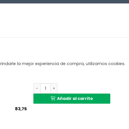
rindarle la mejor experiencia de compra, utilizamos cookies.
Aplique de pared de latón con vidrio Light an
Añadir al carrito
83,75