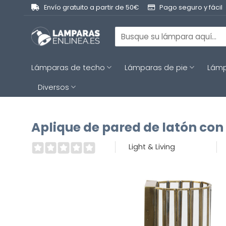
Saltar
Envío gratuito a partir de 50€
Pago seguro y fácil
al
contenido
Buscar
por:
Lámparas de techo
Lámparas de pie
Lámp
Diversos
Aplique de pared de latón con 
Light & Living