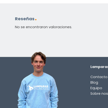
Incluido por defecto
Instrucciones en diferentes idiomas
Reseñas
Etiqueta energética
No se encontraron valoraciones.
¿TIENES ALGUNA PREGUNTA?
Contáctenos. Puede comunicarse con nosotros p
correo electrónico a
info@lamparas-en-linea.es
.
Lamparas
Contacto
Blog
Equipo
Sobre nos