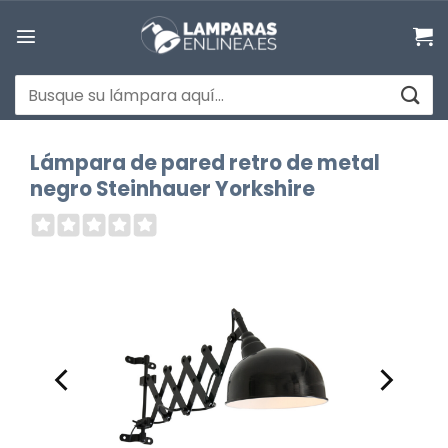
Saltar
al
contenido
Buscar
por:
Lámpara de pared retro de metal
negro Steinhauer Yorkshire