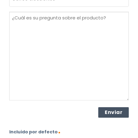
electrónico
(Obligatorio)
¿Cuál
es
su
pregunta
sobre
el
producto?
(Obligatorio)
Incluido por defecto