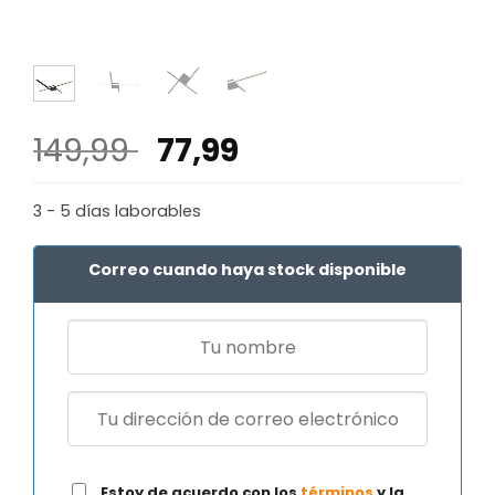
El
El
149,99
77,99
precio
precio
original
actual
3 - 5 días laborables
era:
es:
149,99 €.
77,99 €.
Correo cuando haya stock disponible
Estoy de acuerdo con los
términos
y la