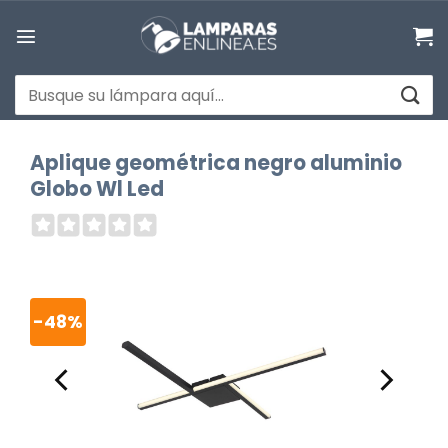
Saltar
al
contenido
Buscar
por:
Aplique geométrica negro aluminio
Globo Wl Led
-48%