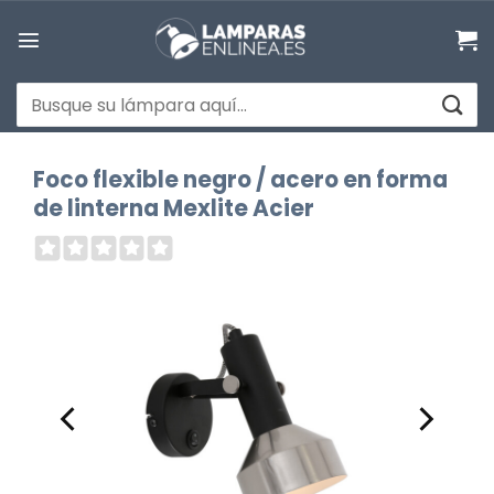
Saltar
al
contenido
Buscar
por:
Foco flexible negro / acero en forma
de linterna Mexlite Acier