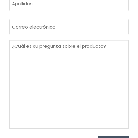
Apellidos
Correo
electrónico
(Obligatorio)
¿Cuál
es
su
pregunta
sobre
el
producto?
(Obligatorio)