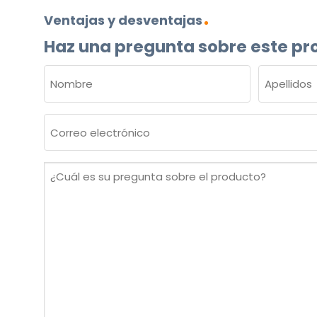
Ventajas y desventajas
Haz una pregunta sobre este pr
NOMBRE
(OBLIGATORIO)
Nombre
Apellidos
Correo
electrónico
(Obligatorio)
¿Cuál
es
su
pregunta
sobre
el
producto?
(Obligatorio)