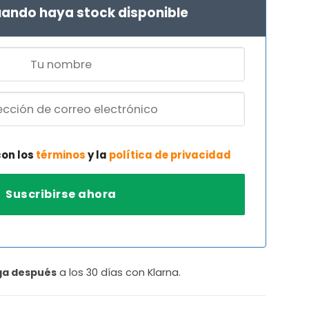
.
4,95 €.
ando haya stock disponible
con los
términos
y la
política de privacidad
ga después
a los 30 días con Klarna.