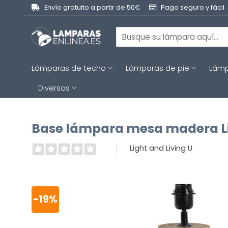
Saltar
Envío gratuito a partir de 50€
Pago seguro y fácil
al
contenido
Buscar
por:
Lámparas de techo
Lámparas de pie
Lámp
Diversos
Base lámpara mesa madera Li
Light and Living U
-19%