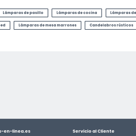
Lámparas de pasillo
Lámparas de cocina
Lámparas d
led
Lámparas de mesa marrones
Candelabros rústicos
-en-linea.es
Servicio al Cliente