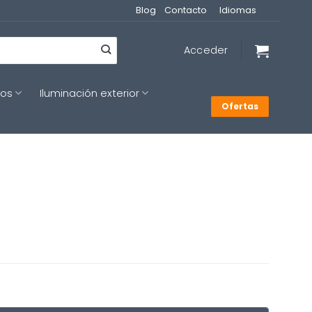
Blog
Contacto
Idiomas
Acceder
cos
Iluminación exterior
Ofertas
recio
ctual
s: