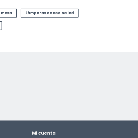
e mesa
Lámparas de cocina led
Mi cuenta