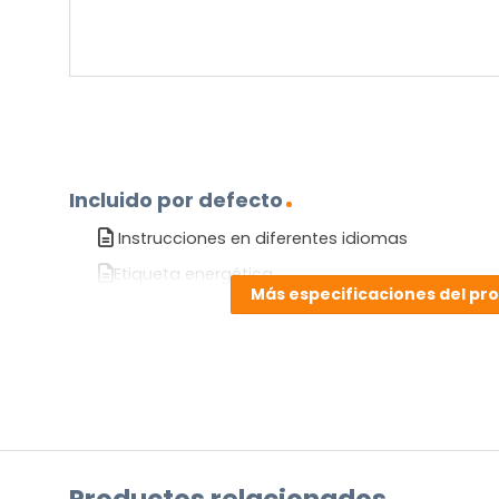
Incluido por defecto
Instrucciones en diferentes idiomas
Etiqueta energética
Más especificaciones del pr
¿TIENES ALGUNA PREGUNTA?
Contáctenos. Puede comunicarse con nosotros p
correo electrónico a
info@lamparas-en-linea.es
.