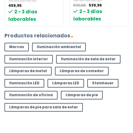
El
El
599,95
539,96
459,95
precio
precio
2 - 3 días
2 - 3 días
original
actual
era:
es:
laborables
laborables
599,95 €.
539,96 €.
Productos relacionados
Marcas
Iluminación ambiental
Iluminación interior
Iluminación de sala de estar
Lámparas de metal
Lámparas de comedor
Iluminación LED
Lámparas LED
Steinhauer
Iluminación de oficina
Lámparas de pie
Lámparas de pie para sala de estar