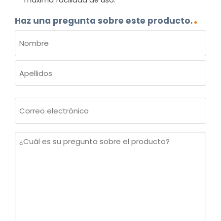
Haz una pregunta sobre este producto.
NOMBRE
(OBLIGATORIO)
Nombre
Apellidos
Correo
electrónico
(Obligatorio)
¿Cuál
es
su
pregunta
sobre
el
producto?