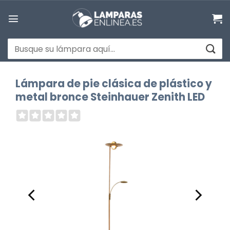
Saltar
al
contenido
Buscar
por:
Lámpara de pie clásica de plástico y
metal bronce Steinhauer Zenith LED